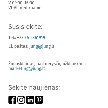
V 09:00–16:00
VI-VII nedirbame
Susisiekite:
Tel.:
+370 5 2361919
El. paštas:
jung@jung.lt
Žiniasklaidos, partnerysčių užklausoms:
marketing@jung.lt
Sekite naujienas: